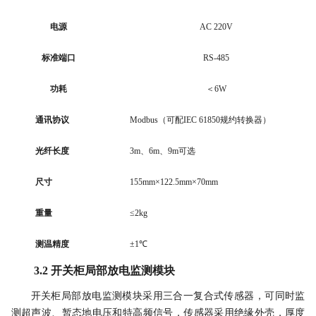
电源
AC 220V
标准端口
RS-485
功耗
＜
6W
通讯协议
Modbus（可配IEC 61850规约转换器）
光纤长度
3m、6m、9m可选
尺寸
155mm×122.5mm×70mm
重量
≤2kg
测温精度
±1℃
3.2 开关柜局部放电监测模块
开关柜局部放电监测模块采用三合一复合式传感器，可同时监
测超声波、暂态地电压和特高频信号，传感器采用绝缘外壳，厚度