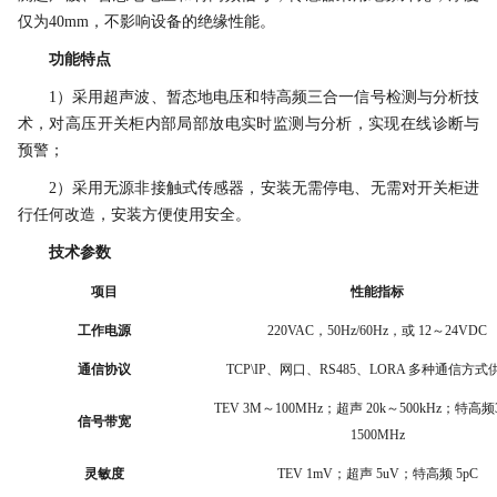
仅为
40mm，不影响设备的绝缘性能。
功能特点
1）采
用超声波、暂态地电压和特高频三合一信号检测与分析技
术，对高压开关柜内部局部放电实时监测与分析，
实现
在线诊断与
预警；
2）
采用无源非接触式传感器，安装无需停电、无需对开关柜进
行任何改造，安装方便使用安全。
技术参数
项目
性能指标
工作电源
220VAC
，
50Hz/60Hz
，或
12
～
24VDC
通信协议
TCP\IP
、网口、
RS485
、
LORA
多种通信方式
TEV 3M
～
100MHz；
超声
20
k
～
500kHz；
特高频
信号带宽
1500MHz
灵敏度
TEV 1mV；超声 5uV；特高频 5pC