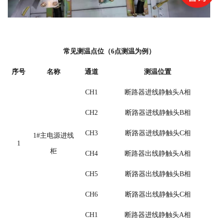
常见测温点位（
6
点测温为例）
序号
名称
通道
测温位置
CH1
断路器进线静触头
A
相
CH2
断路器进线静触头
B
相
CH3
断路器进线静触头
C
相
1#
主电源进线
1
柜
CH4
断路器出线静触头
A
相
CH5
断路器出线静触头
B
相
CH6
断路器出线静触头
C
相
CH1
断路器进线静触头
A
相