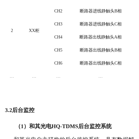
CH2
断路器进线静触头
B
相
CH3
断路器进线静触头
C
相
2
XX
柜
CH4
断路器出线静触头
A
相
CH5
断路器出线静触头
B
相
CH6
断路器出线静触头
C
相
…
…
…
…
3.2后台监控
（
1
）和其光电
HQ-TDMS
后台监控系统